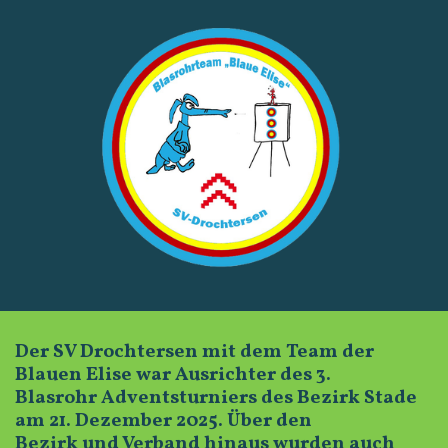
Der SV Drochtersen mit dem Team der
Blauen Elise war Ausrichter des 3.
Blasrohr Adventsturniers des Bezirk Stade
am 21. Dezember 2025. Über den
Bezirk und Verband hinaus wurden auch