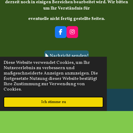
derzeit noch in einigen Bereichen bearbeitet wird. Wir bitten
um Ihr Verständnis für
eventuelle nicht fertig gestellte Seiten.
F
I
a
n
c
s
e
t
b
a
Nachricht senden!
o
g
Diese Website verwendet Cookies, um Ihr
o
r
Nutzererlebnis zu verbessern und
k
a
maßgeschneiderte Anzeigen anzuzeigen. Die
m
fortgesetzte Nutzung dieser Website bestätigt
Teilen
Teilen
Ihre Zustimmung zur Verwendung von
Cookies.
1
2
3
4
5
B
B
Ich stimme zu
S
S
S
S
S
E-Mail
Karte
e
e
21 Stimmen
t
t
t
t
t
w
w
e
e
e
e
e
© 2024 Schützenverein Drochtersen von 1866 e.V.
/
e
r
r
r
r
r
e
Letzte Aktualisierung: 03.02.2026
r
n
n
n
n
n
r
e
e
e
e
t
Mit Unterstützung von
Webador
t