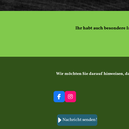
Ihr habt auch besondere I
Wir möchten Sie darauf hinweisen, da
F
I
a
n
c
s
e
t
b
a
Nachricht senden!
o
g