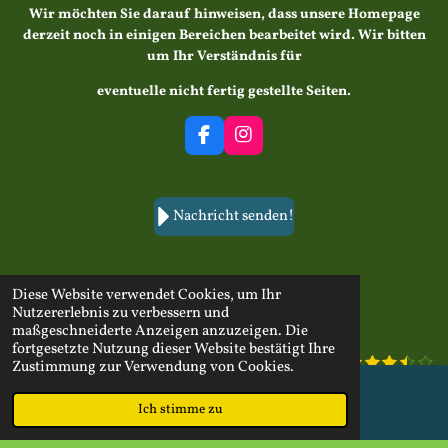
Wir möchten Sie darauf hinweisen, dass unsere Homepage
derzeit noch in einigen Bereichen bearbeitet wird. Wir bitten
um Ihr Verständnis für
eventuelle nicht fertig gestellte Seiten.
F
I
a
n
c
s
e
t
b
a
Nachricht senden!
o
g
o
r
k
a
m
Diese Website verwendet Cookies, um Ihr
Teilen
Teilen
Nutzererlebnis zu verbessern und
maßgeschneiderte Anzeigen anzuzeigen. Die
fortgesetzte Nutzung dieser Website bestätigt Ihre
1
2
3
4
5
B
B
Zustimmung zur Verwendung von Cookies.
S
S
S
S
S
e
e
21 Stimmen
t
t
t
t
t
w
w
e
e
e
e
e
© 2024 Schützenverein Drochtersen von 1866 e.V.
/
Ich stimme zu
E-Mail
Karte
e
r
r
r
r
r
e
Letzte Aktualisierung: 03.02.2026
r
n
n
n
n
n
r