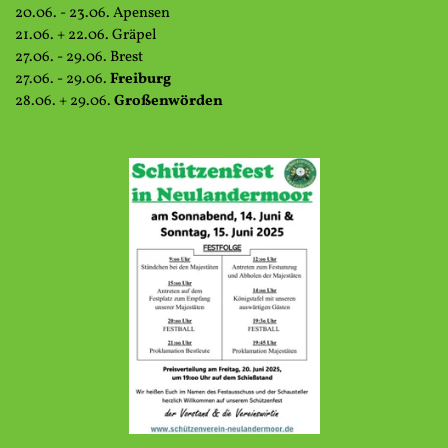
20.06. - 23.06. Apensen
21.06. + 22.06. Gräpel
27.06. - 29.06. Brest
27.06. - 29.06.
Freiburg
28.06. + 29.06.
Großenwörden